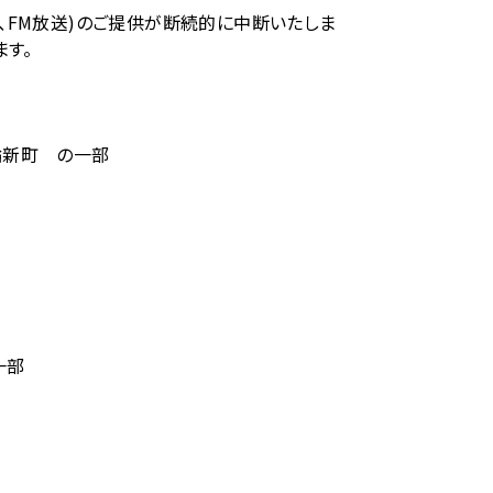
話、FM放送)のご提供が断続的に中断いたしま
す。
輪新町 の一部
一部