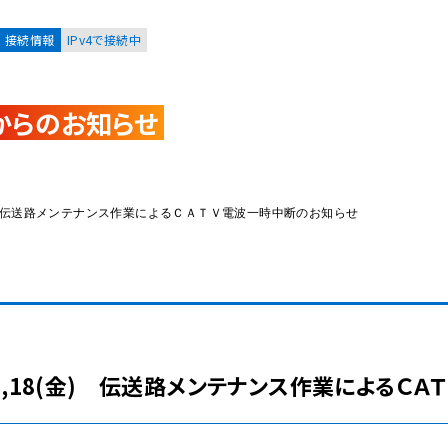
接続情報
IPv4で接続中
からのお知らせ
お客様
集合住宅オーナーの方
),18(金) 伝送路メンテナンス作業によるＣＡＴＶ電波一時中断のお知らせ
レーション
資料請求
17(木),18(金) 伝送路メンテナンス作業による