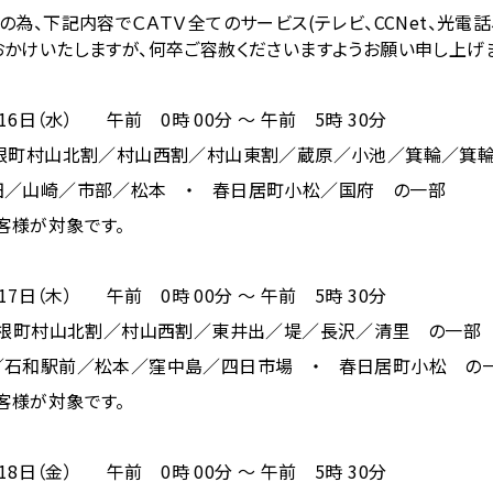
の為、下記内容でＣＡＴＶ全てのサービス(テレビ、CCNet、光電
かけいたしますが、何卒ご容赦くださいますようお願い申し上げま
（水） 午前 0時 00分 ～ 午前 5時 30分
根町村山北割／村山西割／村山東割／蔵原／小池／箕輪／箕
田／山崎／市部／松本 ・ 春日居町小松／国府 の一部
客様が対象です。
（木） 午前 0時 00分 ～ 午前 5時 30分
高根町村山北割／村山西割／東井出／堤／長沢／清里 の一部
／石和駅前／松本／窪中島／四日市場 ・ 春日居町小松 の
客様が対象です。
（金） 午前 0時 00分 ～ 午前 5時 30分