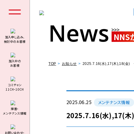
News
NNS
加入申し込み、
検討中のお客様
個人の
加⼊中の
TOP
お知らせ
2025.7.16(水),17(木
お客様
コミチャン
11CH・10CH
料金シミュ
2025.06.25
メンテナンス情報
障害・
2025.7.16(水),
メンテナンス情報
お問い合わせ・