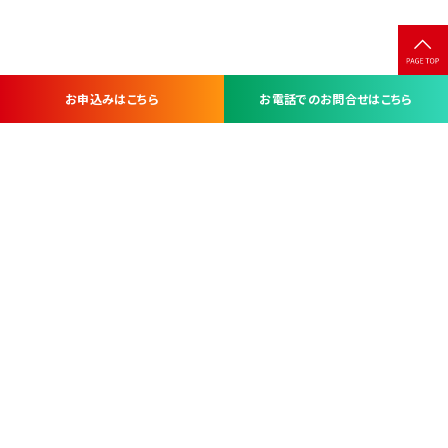
お申込みはこちら
お電話でのお問合せはこちら
お問い合わせ・お申し込みは
※当社は山梨県内 7 市 3 町を対象にケーブルテレビ・インターネ
ットサービスを提供する会社です。
総合受電窓口
コンタクトセンター
TEL.055-251-7111
甲府市北口2-14-14
MAP