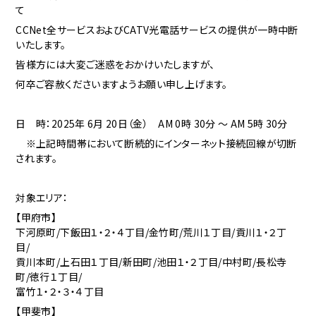
て
CCNet全サービスおよびCATV光電話サービスの提供が一時中断
いたします。
皆様方には大変ご迷惑をおかけいたしますが、
何卒ご容赦くださいますようお願い申し上げます。
日 時：2025年 6月 20
日（金） AM 0時 30分 ～ AM 5時 30分
※上記時間帯において断続的にインターネット接続回線が切断
されます。
対象エリア：
【甲府市】
下河原町/下飯田１・２・４丁目/金竹町/荒川１丁目/貢川１・２丁
目/
貢川本町/上石田１丁目/新田町/池田１・２丁目/中村町/長松寺
町/徳行１丁目/
富竹１・２・３・４丁目
【甲斐市】