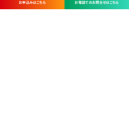
お申込みはこちら
お電話でのお問合せはこちら
お問い合わせ・お申し込みは
※当社は山梨県内 7 市 3 町を対象にケーブルテレビ・インターネ
ットサービスを提供する会社です。
総合受電窓口
コンタクトセンター
TEL.055-251-7111
甲府市北口2-14-14
MAP
＜電話＞ 月～金 9：00～19：00、（土・日・祝日）9：00～17：00
＜窓口＞ 月～土 9：00～16：30 ※日・祝日を除く
本社営業部
甲府市北口2-14-14