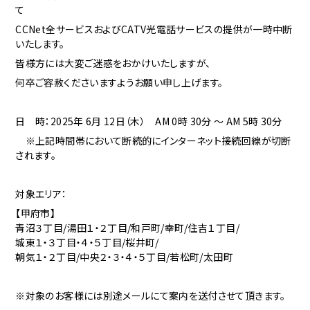
て
CCNet全サービスおよびCATV光電話サービスの提供が一時中断
いたします。
皆様方には大変ご迷惑をおかけいたしますが、
何卒ご容赦くださいますようお願い申し上げます。
日 時：2025年 6月 12
日（木） AM 0時 30分 ～ AM 5時 30分
※上記時間帯において断続的にインターネット接続回線が切断
されます。
対象エリア：
【甲府市】
青沼３丁目/湯田１・２丁目/和戸町/幸町/住吉１丁目/
城東１・３丁目・４・５丁目/桜井町/
朝気１・２丁目/中央２・３・４・５丁目/若松町/太田町
※対象のお客様には別途メールにて案内を送付させて頂きます。