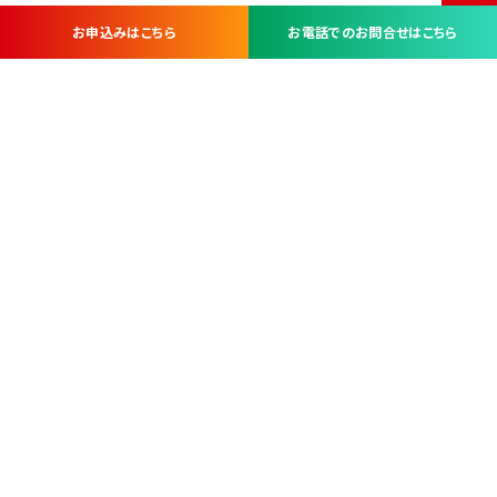
お申込みはこちら
お電話でのお問合せはこちら
お問い合わせ・お申し込みは
※当社は山梨県内 7 市 3 町を対象にケーブルテレビ・インターネ
ットサービスを提供する会社です。
総合受電窓口
コンタクトセンター
TEL.055-251-7111
甲府市北口2-14-14
MAP
＜電話＞ 月～金 9：00～19：00、（土・日・祝日）9：00～17：00
＜窓口＞ 月～土 9：00～16：30 ※日・祝日を除く
本社営業部