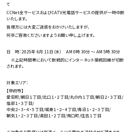
て
CCNet全サービスおよびCATV光電話サービスの提供が一時中断
いたします。
皆様方には大変ご迷惑をおかけいたしますが、
何卒ご容赦くださいますようお願い申し上げます。
日 時：2025年 6月 11
日（水） AM 0時 30分 ～ AM 5時 30分
※上記時間帯において断続的にインターネット接続回線が切断
されます。
対象エリア：
【甲府市】
愛宕町/朝日１丁目/北口１・２丁目/丸の内１丁目/朝日２・３丁目/
塩部１・３丁目/
中央２・３・４・５丁目/城東１・２・４丁目/青沼１・２・３丁目/
朝気１・２・３丁目/湯田１・２丁目/南口町/住吉１丁目