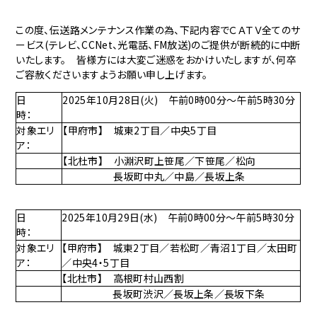
この度、伝送路メンテナンス作業の為、下記内容でＣＡＴＶ全てのサ
ービス(テレビ、CCNet、光電話、FM放送)のご提供が断続的に中断
いたします。 皆様方には大変ご迷惑をおかけいたしますが、何卒
ご容赦くださいますようお願い申し上げます。
日
2025年10月28日(火) 午前0時00分～午前5時30分
時：
対象エリ
【甲府市】 城東2丁目／中央5丁目
ア：
【北杜市】 小淵沢町上笹尾／下笹尾／松向
長坂町中丸／中島／長坂上条
日
2025年10月29日(水) 午前0時00分～午前5時30分
時：
対象エリ
【甲府市】 城東2丁目／若松町／青沼1丁目／太田町
ア：
／中央4・5丁目
【北杜市】 高根町村山西割
長坂町渋沢／長坂上条／長坂下条