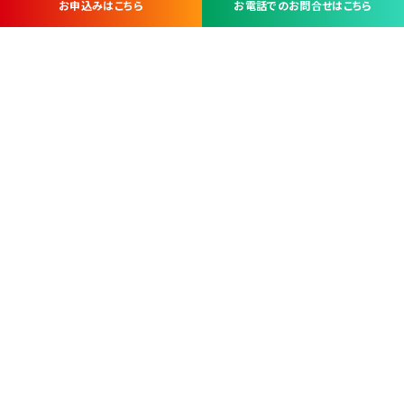
お申込みはこちら
お電話でのお問合せはこちら
お問い合わせ・お申し込みは
※当社は山梨県内 7 市 3 町を対象にケーブルテレビ・インターネ
ットサービスを提供する会社です。
総合受電窓口
コンタクトセンター
TEL.055-251-7111
甲府市北口2-14-14
MAP
＜電話＞ 月～金 9：00～19：00、（土・日・祝日）9：00～17：00
＜窓口＞ 月～土 9：00～16：30 ※日・祝日を除く
本社営業部
甲府市北口2-14-14