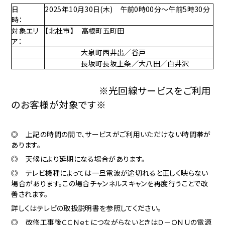
日
2025年10月30日(木) 午前0時00分～午前5時30分
時：
対象エリ
【北杜市】 高根町五町田
ア：
大泉町西井出／谷戸
長坂町長坂上条／大八田／白井沢
※光回線サービスをご利用
のお客様が対象です※
◎ 上記の時間の間で、サービスがご利用いただけない時間帯が
あります。
◎ 天候により延期になる場合があります。
◎ テレビ機種によっては一旦電波が途切れると正しく映らない
場合があります。この場合チャンネルスキャンを再度行うことで改
善されます。
詳しくはテレビの取扱説明書を参照してください。
◎ 改修工事後ＣＣＮｅｔにつながらないときはＤ－ＯＮＵの電源