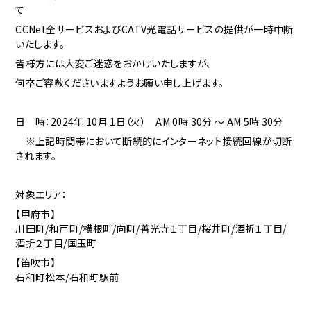
て
CCNet全サービスおよびCATV光電話サービスの提供が一時中断
いたします。
皆様方には大変ご迷惑をおかけいたしますが、
何卒ご容赦くださいますようお願い申し上げます。
日 時：2024年 10月 1日（火） AM 0時 30分 ～ AM 5時 30分
※上記時間帯において断続的にインターネット接続回線が切断
されます。
対象エリア：
【甲府市】
川田町/和戸町/横根町/向町/善光寺１丁目/桜井町/酒折１丁目/
酒折２丁目/国玉町
【笛吹市】
石和町松本/石和町駅前