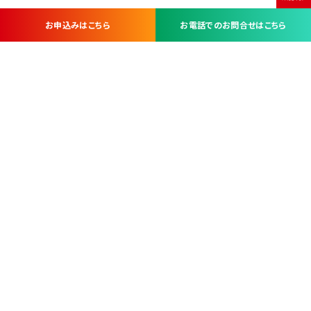
お申込みはこちら
お電話でのお問合せはこちら
お問い合わせ・お申し込みは
※当社は山梨県内 7 市 3 町を対象にケーブルテレビ・インターネ
ットサービスを提供する会社です。
総合受電窓口
コンタクトセンター
TEL.055-251-7111
甲府市北口2-14-14
MAP
＜電話＞ 月～金 9：00～19：00、（土・日・祝日）9：00～17：00
＜窓口＞ 月～土 9：00～16：30 ※日・祝日を除く