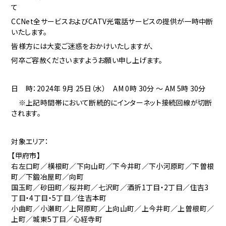
て
CCNet全サービスおよびCATV光電話サービスの提供が一時中断
いたします。
皆様方には大変ご迷惑をおかけいたしますが、
何卒ご容赦くださいますようお願い申し上げます。
日 時：2024年 9月 25日（水） AM 0時 30分 ～ AM 5時 30分
※上記時間帯において断続的にインターネット接続回線が切断
されます。
対象エリア：
【甲府市】
右左口町／横根町／下向山町／下今井町／下小河原町／下曽根
町／下鍛冶屋町／向町
国玉町／砂田町／桜井町／七沢町／酒折1丁目・2丁目／住吉3
丁目・4丁目・5丁目／住吉本町
小曲町／小瀬町／上阿原町／上向山町／上今井町／上曽根町／
上町／城東5丁目／心経寺町