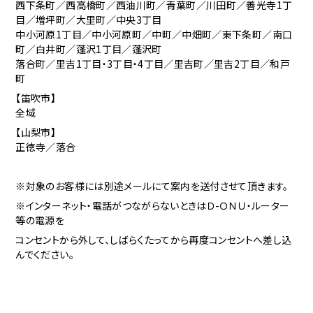
西下条町／西高橋町／西油川町／青葉町／川田町／善光寺1丁
目／増坪町／大里町／中央3丁目
中小河原1丁目／中小河原町／中町／中畑町／東下条町／南口
町／白井町／蓬沢1丁目／蓬沢町
落合町／里吉1丁目・3丁目・4丁目／里吉町／里吉2丁目／和戸
町
【笛吹市】
全域
【山梨市】
正徳寺／落合
※対象のお客様には別途メールにて案内を送付させて頂きます。
※インターネット・電話がつながらないときはＤ-ＯＮＵ・ルーター
等の電源を
コンセントから外して、しばらくたってから再度コンセントへ差し込
んでください。