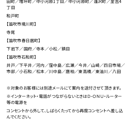
田町／増坪町／中小河原1丁目／中小河原町／蓬沢町／里吉4
丁目
和戸町
【笛吹市境川町】
寺尾
【笛吹市春日居町】
下岩下／国府／寺本／小松／鎮目
【笛吹市石和町】
井戸／下平井／河内／窪中島／広瀬／今井／山崎／四日市場／
市部／小石和／松本／川中島／唐柏／東高橋／東油川／八田
※対象のお客様には別途メールにて案内を送付させて頂きます。
※インターネット・電話がつながらないときはＤ-ＯＮＵ・ルーター
等の電源を
コンセントから外して、しばらくたってから再度コンセントへ差し込
んでください。