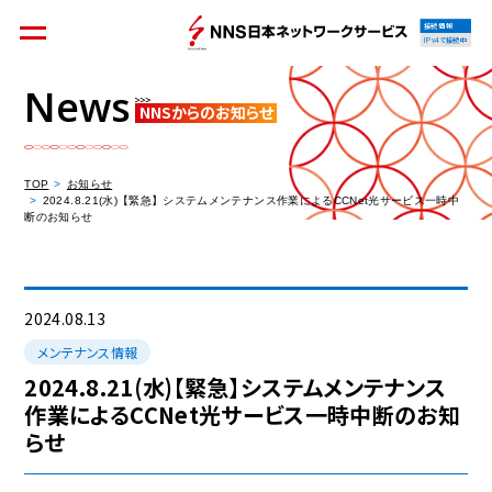
接続情報
IPv4で接続中
News
NNSからのお知らせ
個人のお客様
集合住宅オーナーの方
TOP
お知らせ
2024.8.21(水)【緊急】システムメンテナンス作業によるCCNet光サービス一時中
断のお知らせ
法人のお客様
料金シミュレーション
2024.08.13
メンテナンス情報
2024.8.21(水)【緊急】システムメンテナンス
作業によるCCNet光サービス一時中断のお知
資料請求
らせ