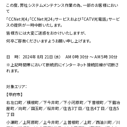
この度、弊社システムメンテナンス作業の為、一部のお客様におい
て
「CCNet光4」「CCNet光24」サービスおよび「CATV光電話」サービ
スの提供が一時中断いたします。
皆様方には大変ご迷惑をおかけいたしますが、
何卒ご容赦くださいますようお願い申し上げます。
日 時： 2024年 8月 21日（水） AM 0時 30分 ～ AM 5時 30分
※上記時間帯において断続的にインターネット接続回線が切断さ
れます。
対象エリア：
【甲府市】
右左口町／横根町／下今井町／下小河原町／下曽根町／下鍛冶
屋町／向町／国玉町／桜井町／住吉3丁目／住吉4丁目／住吉5
丁目
小瀬町／上阿原町／上今井町／上曽根町／上町／西油川町／川