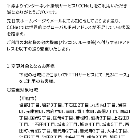
平素よりインターネット接続サービス「CCNet」をご利用いただき
誠にありがとうございます。
先日来ホームページやメールにてお知らせしております通り、
CCNetでは世界的にグローバルIPv4アドレスが不足している状況
を踏まえ、
ご利用のお客様の宅内機器(パソコン、ルータ等)へ付与するIPアド
レスを以下の通り変更いたします。
1. 変更対象となるお客様
下記の地域にお住まいでFTTHサービスにて「光24コース」
をご利用のお客様。
〇変更対象地域
【甲府市】
塩部1丁目、塩部3丁目、下石田2丁目、丸の内1丁目、岩窪
町、元紺屋町、古府中町、幸町、貢川本町、高畑2丁目、国母1
丁目、国母2丁目、国母4丁目、若松町、酒折3丁目、上石田3
丁目、上石田4丁目、城東2丁目、城東4丁目、城東5丁目、西
田町、青沼2丁目、善光寺2丁目、善光寺3丁目、大手1丁目、
池田2丁目、池田3丁目、中央4丁目、朝気3丁目、朝日1丁