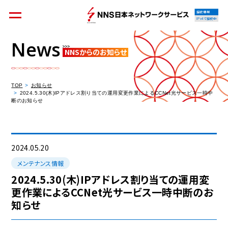
接続情報
IPv4で接続中
News
NNSからのお知らせ
個人のお客様
集合住宅オーナーの方
TOP
お知らせ
2024.5.30(木)IPアドレス割り当ての運用変更作業によるCCNet光サービス一時中
断のお知らせ
法人のお客様
料金シミュレーション
2024.05.20
メンテナンス情報
2024.5.30(木)IPアドレス割り当ての運用変
更作業によるCCNet光サービス一時中断のお
資料請求
知らせ