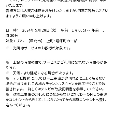
いたします。
皆様方には大変ご迷惑をおかけいたしますが、何卒ご容赦ください
ますようお願い申し上げます。
日 時： 2024年 5月 28日（火） 午前 1時 00分 ～ 午前 5
時 30分
対象エリア： 【甲府市】 上町・増坪町の一部
※ 光回線サービスのお客様が対象です。
※ 上記の時間の間で、サービスがご利用になれない時間帯があ
ります。
※ 天候により延期になる場合があります。
※ テレビ機種によっては一旦電波が途切れると正しく映らない
場合があります。この場合チャンネルスキャンを再度行うことで改
善されます。 詳しくはテレビの取扱説明書を参照してください。
※ 改修工事後ＣＣＮｅｔにつながらないときはＤ－ＯＮＵの電源
をコンセントから外して、しばらくたってから再度コンセントへ差し
込んでください。