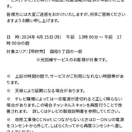
す。
皆様方には大変ご迷惑をおかけいたしますが、何卒ご容赦ください
ますようお願い申し上げます。
日 時：2024年 4月 15日（月） 午前 13時 00分 ～ 午前 17
時 00分の間
対象エリア：
【
甲府市
】
国母５丁目の一部
※
光回線サービスのお客様が対象です。
※ 上記の時間の間で、サービスがご利用になれない時間帯があ
ります。
※ 天候により延期になる場合があります。
※ テレビ機種によっては一旦電波が途切れると正しく映らない
場合があります。この場合チャンネルスキャンを再度行うことで改
善されます。 詳しくはテレビの取扱説明書を参照してください。
※ 改修工事後ＣＣＮｅｔにつながらないときはＤ－ＯＮＵの電源
をコンセントから外して、しばらくたってから再度コンセントへ差し
込んでください。