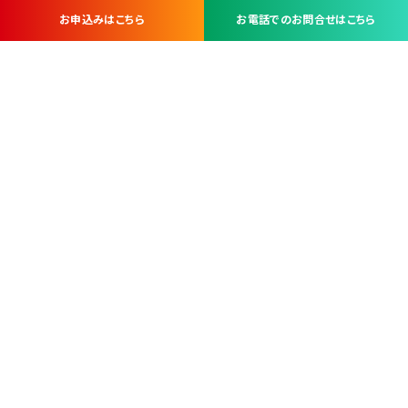
お申込みはこちら
お電話でのお問合せはこちら
お問い合わせ・お申し込みは
※当社は山梨県内 7 市 3 町を対象にケーブルテレビ・インターネ
ットサービスを提供する会社です。
総合受電窓口
コンタクトセンター
TEL.055-251-7111
甲府市北口2-14-14
MAP
＜電話＞ 月～金 9：00～19：00、（土・日・祝日）9：00～17：00
＜窓口＞ 月～土 9：00～16：30 ※日・祝日を除く
本社営業部