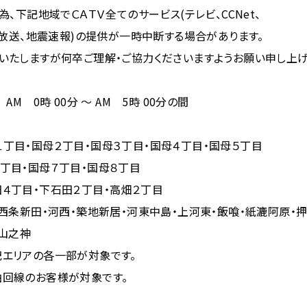
、下記地域でＣＡＴＶ全てのサービス(テレビ、CCNet、
)、FM放送、地震速報)の提供が一時中断する場合があります。
いたしますが何卒ご理解・ご協力くださいますようお願い申し上げ
 AM 0時 00分 ～ AM 5時 00分の間
丁目・国母２丁目・国母３丁目・国母４丁目・国母５丁目
７丁目・国母８丁目
石田２丁目・高畑２丁目
・河西・築地新居・河東中島・上河東・飯喰・紙漉阿原・押
山之神
一部が対象です。
お客様が対象です。