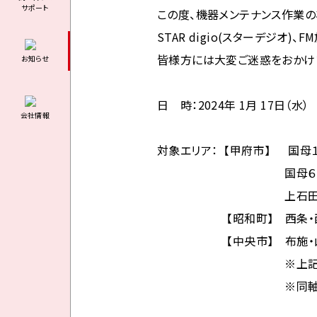
サポート
この度、機器メンテナンス作業の為
STAR digio(スターデジオ
皆様方には大変ご迷惑をおかけ
お知らせ
日 時：2024年 1月 17日（水）
会社情報
対象エリア： 【甲府市
】 国母１
国母６丁目・国母
上石田４丁目・下
【昭和町】 西条・西条新田
【中央市】 布施・
※上記エリアの各
※同軸回線の