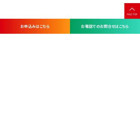
お申込みはこちら
お電話でのお問合せはこちら
お問い合わせ・お申し込みは
※当社は山梨県内 7 市 3 町を対象にケーブルテレビ・インターネ
ットサービスを提供する会社です。
総合受電窓口
コンタクトセンター
TEL.055-251-7111
甲府市北口2-14-14
MAP
＜電話＞ 月～金 9：00～19：00、（土・日・祝日）9：00～17：00