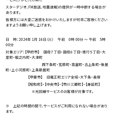
スターデジオ、FM放送、地震速報)の提供が一時中断する場合が
あります。
皆様方には大変ご迷惑をおかけいたしますが何卒ご容赦ください
ますようお願い申し上げます。
日 時：2024年 1月 16日（火） 午前 0時 00分 ～ 午前 5時
00分
対象エリア：
【甲府市】 国母７丁目・国母８丁目・徳行５丁目・大
里町・堀之内町・大津町
西下条町・宮原町・高室町・古上条町・後屋
町・上小河原町・上条新居町
【甲斐市】 旧竜王町エリア全域・大下条・長塚
【昭和町】・【中央市】・【市川三郷町】・【身延町】
※光回線サービスのお客様が対象です。
※ 上記の時間の間で、サービスがご利用になれない場合があり
ます。