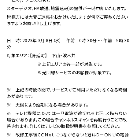
スターデジオ、FM放送、地震速報)の提供が一時中断いたします。
皆様方には大変ご迷惑をおかけいたしますが何卒ご容赦ください
ますようお願い申し上げます。
日 時：2023年 3月 8日（水） 午前 0時 30分 ～ 午前 5時 30
分
対象エリア：
【身延町】 下山・波木井
※上記エリアの各一部が対象です。
※光回線サービスのお客様が対象です。
※ 上記の時間の間で、サービスがご利用いただけなくなる時間
帯があります。
※ 天候により延期になる場合があります。
※ テレビ機種によっては一旦電波が途切れると正しく映らない
場合があります。この場合チャンネルスキャンを再度行うことで改
善されます。詳しくはテレビの取扱説明書を参照してください。
※ 改修工事後ＣＣＮｅｔにつながらないときはＤ－ＯＮＵの電源