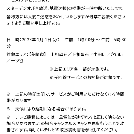
スターデジオ、FM放送、地震速報)の提供が一時中断いたします。
皆様方には大変ご迷惑をおかけいたしますが何卒ご容赦ください
ますようお願い申し上げます。
日 時：2023年 2月 1日（水） 午前 1時 00分 ～ 午前 5時 30
分
対象エリア：
【韮崎市】 上祖母石／下祖母石／中田町／穴山町
／一ツ谷
※上記エリア各一部が対象です。
※光回線サービスのお客様が対象です。
※ 上記の時間の間で、サービスがご利用いただけなくなる時間
帯があります。
※ 天候により延期になる場合があります。
※ テレビ機種によっては一旦電波が途切れると正しく映らない
場合があります。この場合チャンネルスキャンを再度行うことで改
善されます。詳しくはテレビの取扱説明書を参照してください。