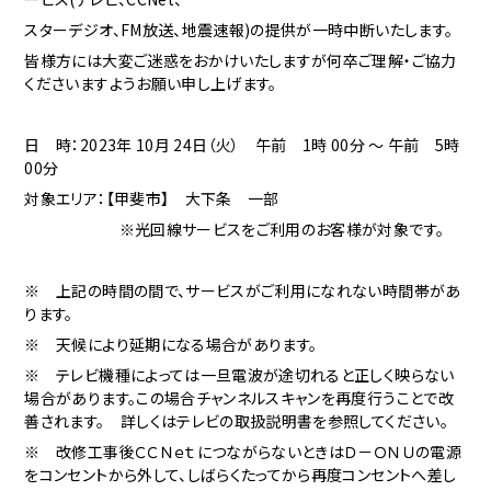
スターデジオ、FM放送、地震速報)の提供が一時中断いたします。
皆様方には大変ご迷惑をおかけいたしますが何卒ご理解・ご協力
くださいますようお願い申し上げます。
日 時：2023年 10月 24日（火） 午前 1時 00分 ～ 午前 5時
00分
対象エリア：
【甲斐市】 大下条 一部
※光回線サービスをご利用のお客様が対象です。
※ 上記の時間の間で、サービスがご利用になれない時間帯があ
ります。
※ 天候により延期になる場合があります。
※ テレビ機種によっては一旦電波が途切れると正しく映らない
場合があります。この場合チャンネルスキャンを再度行うことで改
善されます。 詳しくはテレビの取扱説明書を参照してください。
※ 改修工事後ＣＣＮｅｔにつながらないときはＤ－ＯＮＵの電源
をコンセントから外して、しばらくたってから再度コンセントへ差し