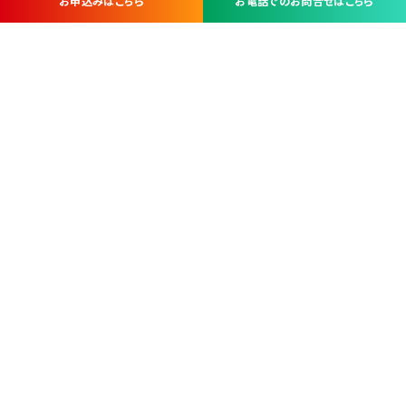
お申込みはこちら
お電話でのお問合せはこちら
お問い合わせ・お申し込みは
※当社は山梨県内 7 市 3 町を対象にケーブルテレビ・インターネ
ットサービスを提供する会社です。
総合受電窓口
コンタクトセンター
TEL.055-251-7111
甲府市北口2-14-14
MAP
＜電話＞ 月～金 9：00～19：00、（土・日・祝日）9：00～17：00
＜窓口＞ 月～土 9：00～16：30 ※日・祝日を除く
本社営業部
甲府市北口2-14-14
MAP