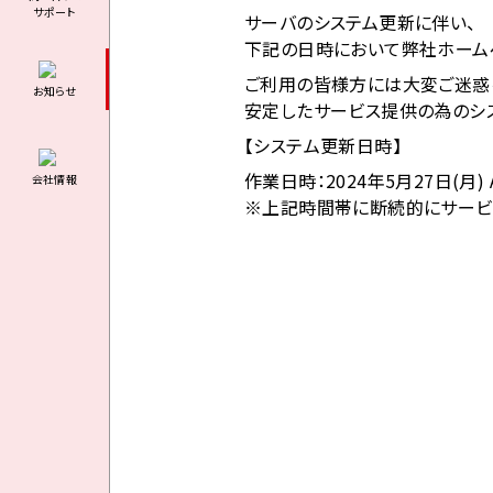
サポート
サーバの
システム
更新に伴
い、
下記の日
時におい
て弊社ホ
ーム
ご利用の
皆様方に
は大変ご
迷惑
お知らせ
安定した
サービス
提供の為
のシ
【システ
ム更新日
時】
作業日時
：202
4年5月
27日(
月) 
会社情報
※上記時
間帯に断
続的にサ
ービ