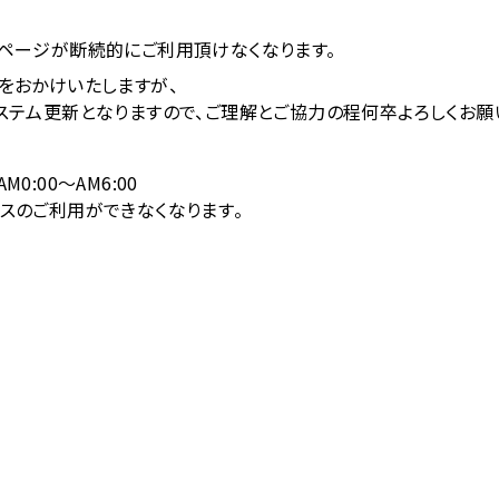
ペー
ジが断続
的にご利
用頂けな
くなりま
す。
をお
かけいた
しますが
、
ステ
ム更新と
なります
ので、ご理解と
ご協力の
程何卒よ
ろしくお
願
A
M0:0
0～AM
6:00
スの
ご利用が
できなく
なります
。