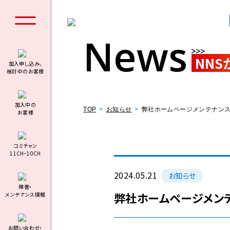
News
NNS
加入申し込み、
検討中のお客様
個人の
加⼊中の
TOP
お知らせ
弊社ホームページメンテナン
お客様
コミチャン
11CH・10CH
料金シミュ
2024.05.21
お知らせ
障害・
弊社ホームページメン
メンテナンス情報
お問い合わせ・