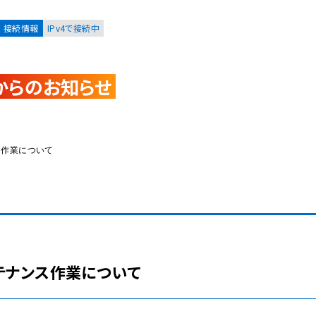
接続情報
IPv4で接続中
からのお知らせ
お客様
集合住宅オーナーの方
ス作業について
レーション
資料請求
テナンス作業について