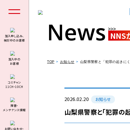
News
NNS
加入申し込み、
検討中のお客様
個人の
加⼊中の
TOP
お知らせ
山梨県警察と「犯罪の起きに
お客様
コミチャン
11CH・10CH
料金シミュ
2026.02.20
お知らせ
障害・
山梨県警察と「犯罪の
メンテナンス情報
お問い合わせ・