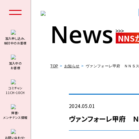
News
NNS
加入申し込み、
検討中のお客様
個人の
加⼊中の
TOP
お知らせ
ヴァンフォーレ甲府 ＮＮＳ
お客様
コミチャン
11CH・10CH
料金シミュ
2024.05.01
障害・
ヴァンフォーレ甲府 Ｎ
メンテナンス情報
お問い合わせ・