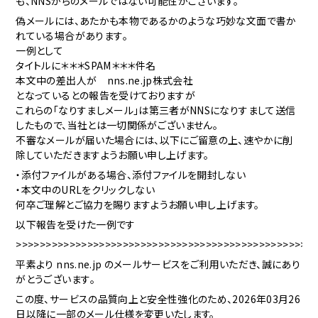
も、NNSからのメ
ールでは
ない可能
性がござ
います。
偽メール
には、あ
たかも本
物である
かのよう
な巧妙な
文面で書
か
れてい
る場合が
あります
。
一例とし
て
タイトル
に＊＊＊
SPAM
＊＊＊件
名
本文中の
差出人が
nns
.ne.
jp株式
会社
となって
いるとの
報告を受
けており
ますが
これらの
「なりす
ましメー
ル」は第
三者がNNSになりす
まして送
信
したも
ので、当社とは一切
関係がご
ざいませ
ん。
不審なメ
ールが届
いた場合
には、以
下にご留
意の上、
速やかに
削
除して
いただき
ますよう
お願い申
し上げま
す。
・添付フ
ァイルが
ある場合
、添付フ
ァイルを
開封しな
い
・本文中
のURL
をクリッ
クしない
何卒ご理
解とご協
力を賜り
ますよう
お願い申
し上げま
す。
以下報告
を受けた
一例です
>>>>>>>>>>>>>>>>>>>>>>>>>>>>>>>>>>>>>>>>>>>>>>>>>>
平素より
nns
.ne.
jp の
メールサ
ービスを
ご利用い
ただき、
誠にあり
がとうご
ざいます
。
この度、
サービス
の品質向
上と安全
性強化の
ため、2
026年
03月2
6
日以降
に一部の
メール仕
様を変更
いたしま
す。