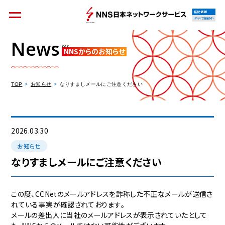
接続情報
IPv4で接続中
News
NNSからのお知らせ
個人のお客様
集合住宅オーナーの方
TOP
お知らせ
なりすましメールにご注意ください
法人のお客様
料金シミュレーション
2026.03.30
お知らせ
なりすましメールにご注意ください
資料請求
この度、
CCNe
tのメー
ルアドレ
スを詐称
した不正
なメール
が送信さ
れている
事実が確
認されて
おります
。
メールの
差出人に当社のメ
ールアド
レスが表
示されて
いたとし
て