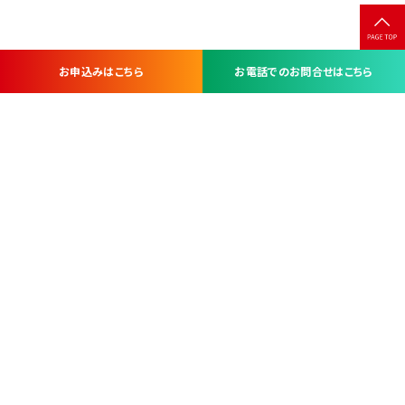
お申込みはこちら
お電話でのお問合せはこちら
お問い合わせ・お申し込みは
※当社は山梨県内 7 市 3 町を対象にケーブルテレビ・インターネ
ットサービスを提供する会社です。
総合受電窓口
コンタクトセンター
TEL.055-251-7111
甲府市北口2-14-14
MAP
＜電話＞ 月～金 9：00～19：00、（土・日・祝日）9：00～17：00