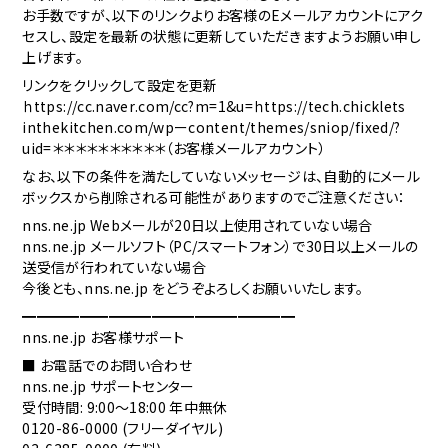
お手数で
すが、以
下のリン
クよりお
客様のE
メールア
カウント
にアク
セ
スし、設
定を最新
の状態に
更新して
いただき
ますよう
お願い申
し
上げま
す。
リンクを
クリック
して設定
を更新
ｈttp
s://
cc.n
aver
.com
/cc?
m=1&u=ｈt
tps:
//te
ch.c
hick
lets
inth
ekit
chen
.com
/wpー
cont
ent/
them
es/s
niop
/fix
ed/?
uid=
＊＊＊＊
＊＊＊＊
＊＊（お
客様メー
ルアカウ
ント）
なお、以
下の条件
を満たし
ていない
メッセー
ジは、自
動的にメ
ール
ボッ
クスから
削除され
る可能性
がありま
すのでご
注意くだ
さい：
nns.
ne.j
p We
bメール
が20日
以上使用
されてい
ない場合
nns.
ne.j
p メー
ルソフト
（PC/
スマート
フォン）
で30日
以上メー
ルの
送受
信が行わ
れていな
い場合
今後とも
、nns
.ne.
jp を
どうぞよ
ろしくお
願いいた
します。
━━━━
━━━━
━━━━
━━━━
━━━
nns.
ne.j
p お客
様サポー
ト
■ お電
話でのお
問い合わ
せ
nns.
ne.j
p サポ
ートセン
ター
受付時間
: 9:
00～1
8:00
年中無
休
0120
-86-
0000
(フリ
ーダイヤ
ル)