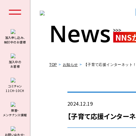
News
NNS
加入申し込み、
検討中のお客様
個人の
加⼊中の
TOP
お知らせ
【子育て応援インターネット！C
お客様
コミチャン
11CH・10CH
料金シミュ
2024.12.19
障害・
【子育て応援インターネッ
メンテナンス情報
お問い合わせ・