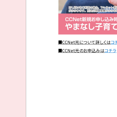
■CCNet光について詳しくは
コ
■CCNet光のお申込みは
コチラ