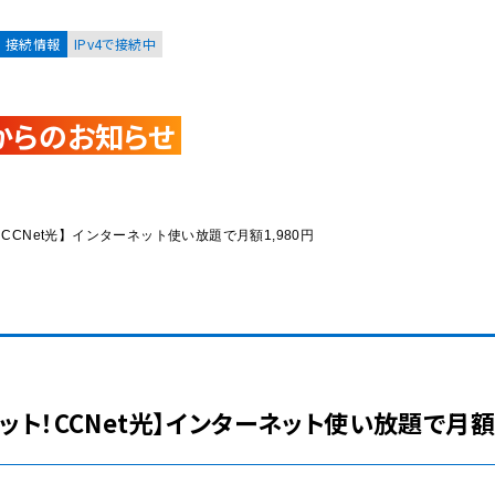
接続情報
IPv4で接続中
からのお知らせ
お客様
集合住宅オーナーの方
CNet光】インターネット使い放題で月額1,980円
レーション
資料請求
ト！CCNet光】インターネット使い放題で月額1