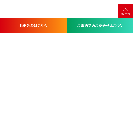
お申込みはこちら
お電話でのお問合せはこちら
お問い合わせ・お申し込みは
※当社は山梨県内 7 市 3 町を対象にケーブルテレビ・インターネ
ットサービスを提供する会社です。
総合受電窓口
コンタクトセンター
TEL.055-251-7111
甲府市北口2-14-14
MAP
＜電話＞ 月～金 9：00～19：00、（土・日・祝日）9：00～17：00