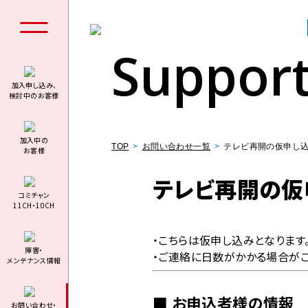
Suppor
加入申し込み、
検討中のお客様
個人の
加⼊中の
TOP
お問い合わせ一覧
テレビ再開の仮申し
お客様
テレビ再開の仮
コミチャン
11CH・10CH
料金シミュ
・こちらは仮申し込みとなります
障害・
・ご連絡に日数がかかる場合が
メンテナンス情報
お申込者様の情報
お問い合わせ・