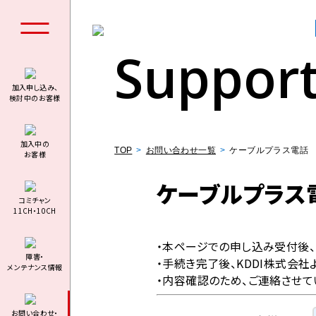
Suppor
加入申し込み、
検討中のお客様
個人の
加⼊中の
TOP
お問い合わせ一覧
ケーブルプラス電話
お客様
ケーブルプラス
コミチャン
11CH・10CH
料金シミュ
・本ページでの申し込み受付後
障害・
・手続き完了後、KDDI株式会
メンテナンス情報
・内容確認のため、ご連絡させて
お問い合わせ・