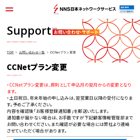
接続情報
IPv4で接続中
Support
お問い合わせ・サポート
個人のお客様
集合住宅オーナーの方
TOP
お問い合わせ一覧
CCNetプラン変更
CCNetプラン変更
法人のお客様
料金シミュレーション
・CCNetプラン変更は、原則として申込月の翌月からの変更となり
ます。
・土日祝日、年末年始の申し込みは、翌営業日以降の受付になりま
す。予めご了承ください。
内容を確認後「お客様登録通知書」を郵送いたします。
通知書が届かない場合は、お手数ですが下記顧客情報管理部まで
資料請求
お問い合わせください。また確認が必要な場合には弊社より連絡
させていただく場合があります。