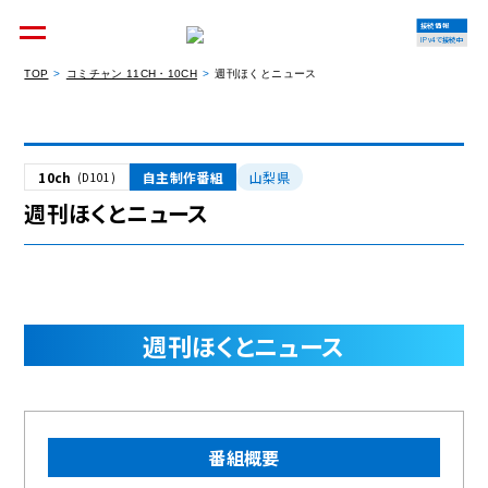
接続情報
IPv4で接続中
TOP
コミチャン 11CH・10CH
週刊ほくとニュース
個人のお客様
集合住宅オーナーの方
10ch
自主制作番組
山梨県
(D101)
週刊ほくとニュース
法人のお客様
料金シミュレーション
週刊ほくとニュース
資料請求
番組概要