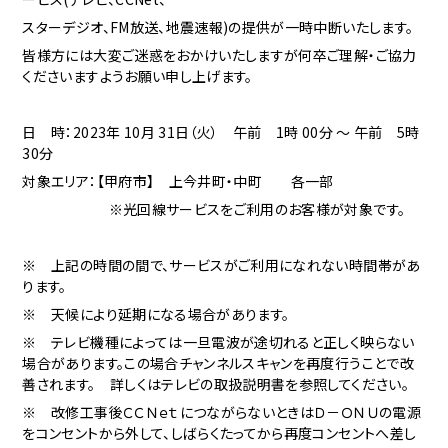
スターデジオ、FM放送、地震速報)の提供が一時中断いたします。
皆様方には大変ご迷惑をおかけいたしますが何卒ご理解・ご協力
くださいますようお願い申し上げます。
日 時：2023年 10月 31日（火） 午前 1時 00分 ～ 午前 5時
30分
対象エリア：
【甲府市】 上今井町・中町 各一部
※光回線サービスをご利用のお客様が対象です。
※ 上記の時間の間で、サービスがご利用になれない時間帯があ
ります。
※ 天候により延期になる場合があります。
※ テレビ機種によっては一旦電波が途切れると正しく映らない
場合があります。この場合チャンネルスキャンを再度行うことで改
善されます。 詳しくはテレビの取扱説明書を参照してください。
※ 改修工事後ＣＣＮｅｔにつながらないときはＤ－ＯＮＵの電源
をコンセントから外して、しばらくたってから再度コンセントへ差し